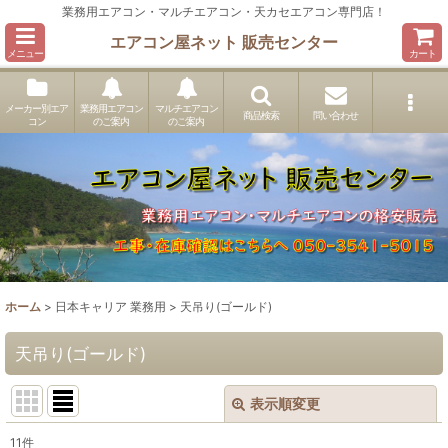
業務用エアコン・マルチエアコン・天カセエアコン専門店！
エアコン屋ネット 販売センター
メニュー
カート
メーカー別エア
業務用エアコン
マルチエアコン
商品検索
問い合わせ
コン
のご案内
のご案内
ホーム
>
日本キャリア 業務用
>
天吊り(ゴールド)
天吊り(ゴールド)
表示順変更
閉じる
11
件