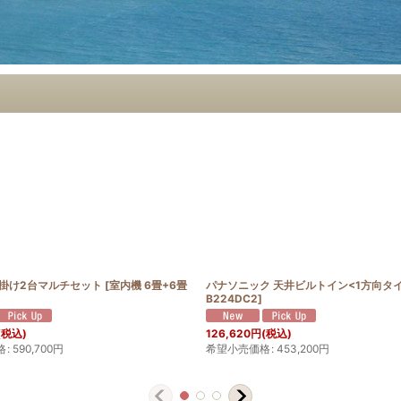
壁掛け2台マルチセット
[
室内機 6畳+6畳
パナソニック 天井ビルトイン<1方向タ
B224DC2
]
(税込)
126,620
円
(税込)
格
:
590,700
円
希望小売価格
:
453,200
円