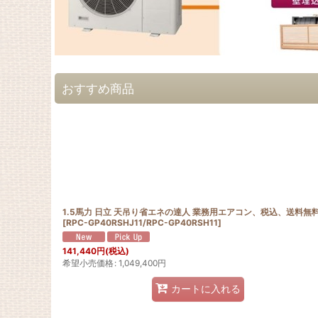
おすすめ商品
1.5馬力 日立 天吊り省エネの達人 業務用エアコン、税込、送料無
[
RPC-GP40RSHJ11/RPC-GP40RSH11
]
141,440
円
(税込)
希望小売価格
:
1,049,400
円
カートに入れる