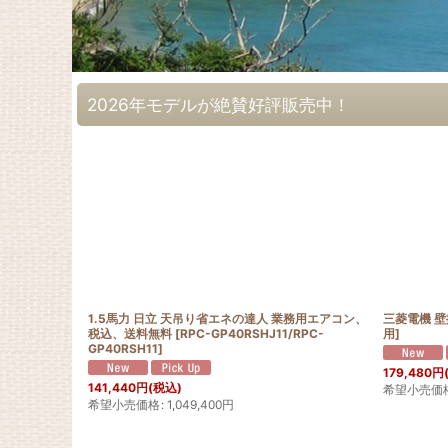
2026年モデルが絶賛好評販売中！
1.5馬力 日立 天吊り省エネの達人 業務用エアコン、
三菱電機 
税込、送料無料
[
RPC-GP40RSHJ11/RPC-
用
]
GP40RSH11
]
179,480
円
141,440
円
(税込)
希望小売価
希望小売価格
:
1,049,400
円