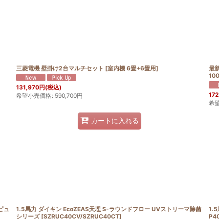
三菱電機 壁掛け2台マルチセット
[
室内機 6畳+6畳用
]
最新
10
131,970
円
(税込)
172
希望小売価格
:
590,700
円
希
カートに入れる
 ピュ
1.5馬力 ダイキン EcoZEAS天埋 S-ラウンドフロー UVストリーマ除菌
1.
シリーズ
[
SZRUC40CV/SZRUC40CT
]
P4