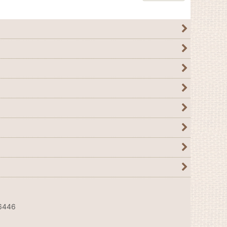
6446
。