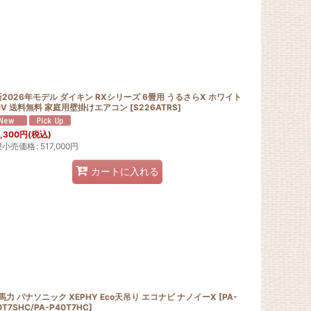
2026年モデル ダイキン RXシリーズ 6畳用 うるさらX ホワイト
0V 送料無料 家庭用壁掛けエアコン
[
S226ATRS
]
,300
円
(税込)
望小売価格
:
517,000
円
カートに入れる
5馬力 パナソニック XEPHY Eco天吊り エコナビ ナノイーX
[
PA-
0T7SHC/PA-P40T7HC
]