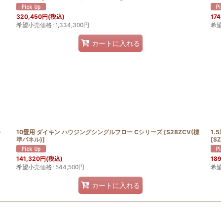
320,450
円
(税込)
174
希望小売価格
:
1,334,300
円
希
カートに入れる
-
10畳用 ダイキン ハウジングシングルフロー Cシリーズ
[
S28ZCV(標
1.
準パネル)
]
[
S
141,320
円
(税込)
189
希望小売価格
:
544,500
円
希
カートに入れる