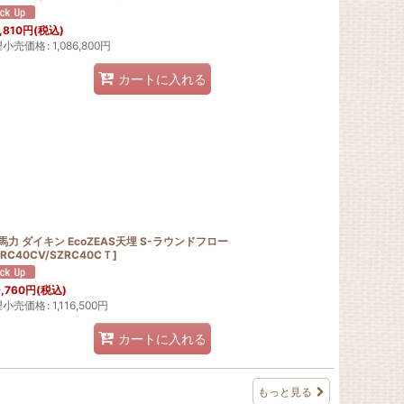
,810
円
(税込)
望小売価格
:
1,086,800
円
カートに入れる
5馬力 ダイキン EcoZEAS天埋 S-ラウンドフロー
ZRC40CV/SZRC40CＴ
]
,760
円
(税込)
望小売価格
:
1,116,500
円
カートに入れる
もっと見る