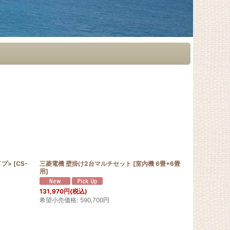
イプ>
[
CS-
三菱電機 壁掛け2台マルチセット
[
室内機 6畳+6畳
最新2026年
用
]
冷地仕様) 8畳
掛けエアコン
131,970
円
(税込)
179,560
円
(
希望小売価格
:
590,700
円
希望小売価格
: