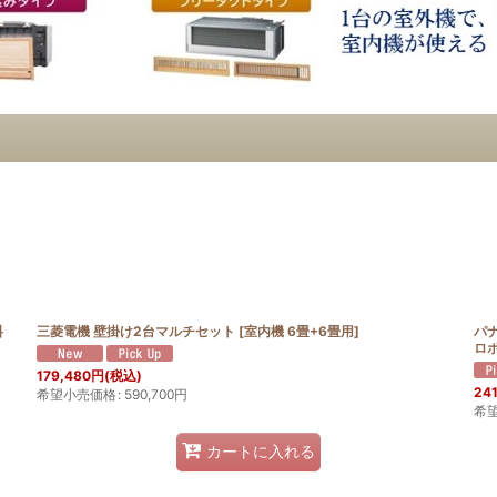
料
三菱電機 壁掛け2台マルチセット
[
室内機 6畳+6畳用
]
パ
ロボ
179,480
円
(税込)
241
希望小売価格
:
590,700
円
希
カートに入れる