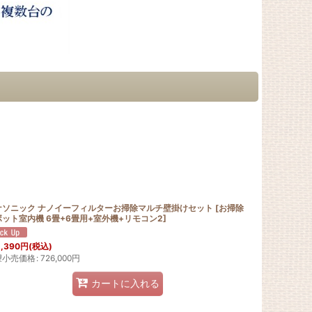
ナソニック ナノイーフィルターお掃除マルチ壁掛けセット
[
お掃除
ット室内機 6畳+6畳用+室外機+リモコン2
]
,390
円
(税込)
望小売価格
:
726,000
円
カートに入れる