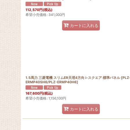
112,570
円
(税込)
希望小売価格
:
341,000
円
カートに入れる
1.5馬力 三菱電機 スリムER天埋4方向 i-スクエア 標準パネル
[
PLZ
ERMP40SH6/PLZ-ERMP40H6
]
167,600
円
(税込)
希望小売価格
:
1,156,100
円
カートに入れる