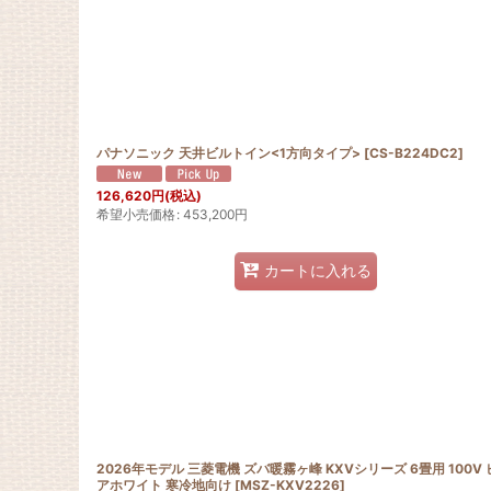
パナソニック 天井ビルトイン<1方向タイプ>
[
CS-B224DC2
]
126,620
円
(税込)
希望小売価格
:
453,200
円
カートに入れる
2026年モデル 三菱電機 ズバ暖霧ヶ峰 KXVシリーズ 6畳用 100V
アホワイト 寒冷地向け
[
MSZ-KXV2226
]