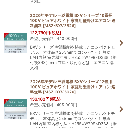
入相…
2026年モデル 三菱電機 BXVシリーズ 10畳用
100V ピュアホワイト 家庭用壁掛けエアコン 送
料無料
[
MSZ-BXV2826
]
122,780
円
(税込)
希望小売価格
:
440,000
円
BXVシリーズ 空清機能を搭載したコンパクトモ
デル。 本体高さ255mmでコンパクト！ 無線
LAN内蔵 室内機寸法：H255×W799×D338（据
付後343）mm 在庫・取付などは、エアコン購
入相…
2026年モデル 三菱電機 BXVシリーズ 12畳用
100V ピュアホワイト 家庭用壁掛けエアコン 送
料無料
[
MSZ-BXV3626
]
136,180
円
(税込)
希望小売価格
:
495,000
円
BXVシリーズ 空清機能を搭載したコンパクトモ
デル。 本体高さ255mmでコンパクト！ 無線
LAN内蔵 室内機寸法：H255×W799×D338（据