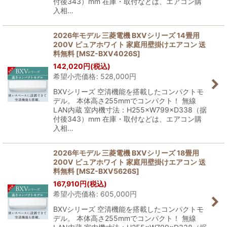
付後343）mm 在庫・取付などは、エアコン購
入相…
2026年モデル 三菱電機 BXVシリーズ 14畳用
200V ピュアホワイト 家庭用壁掛けエアコン 送
料無料
[
MSZ-BXV4026S
]
142,020
円
(税込)
希望小売価格
:
528,000
円
BXVシリーズ 空清機能を搭載したコンパクトモ
デル。 本体高さ255mmでコンパクト！ 無線
LAN内蔵 室内機寸法：H255×W799×D338（据
付後343）mm 在庫・取付などは、エアコン購
入相…
2026年モデル 三菱電機 BXVシリーズ 18畳用
200V ピュアホワイト 家庭用壁掛けエアコン 送
料無料
[
MSZ-BXV5626S
]
167,910
円
(税込)
希望小売価格
:
605,000
円
BXVシリーズ 空清機能を搭載したコンパクトモ
デル。 本体高さ255mmでコンパクト！ 無線