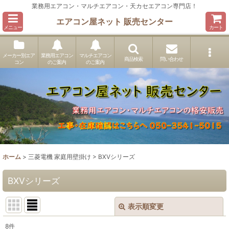
業務用エアコン・マルチエアコン・天カセエアコン専門店！
エアコン屋ネット 販売センター
メニュー
カート
メーカー別エア
業務用エアコン
マルチエアコン
商品検索
問い合わせ
コン
のご案内
のご案内
ホーム
>
三菱電機 家庭用壁掛け
>
BXVシリーズ
BXVシリーズ
表示順変更
閉じる
8
件