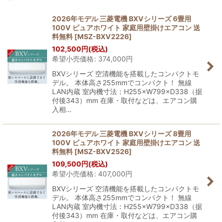
表示数
:
2026年モデル 三菱電機 BXVシリーズ 6畳用
100V ピュアホワイト 家庭用壁掛けエアコン 送
並び順
:
料無料
[
MSZ-BXV2226
]
102,500
円
(税込)
希望小売価格
:
374,000
円
絞り込む
BXVシリーズ 空清機能を搭載したコンパクトモ
デル。 本体高さ255mmでコンパクト！ 無線
LAN内蔵 室内機寸法：H255×W799×D338（据
付後343）mm 在庫・取付などは、エアコン購
入相…
2026年モデル 三菱電機 BXVシリーズ 8畳用
100V ピュアホワイト 家庭用壁掛けエアコン 送
料無料
[
MSZ-BXV2526
]
109,500
円
(税込)
希望小売価格
:
407,000
円
BXVシリーズ 空清機能を搭載したコンパクトモ
デル。 本体高さ255mmでコンパクト！ 無線
LAN内蔵 室内機寸法：H255×W799×D338（据
付後343）mm 在庫・取付などは、エアコン購