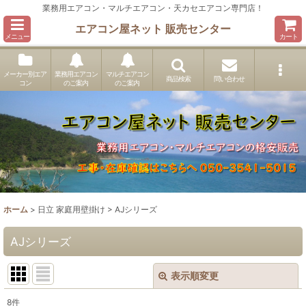
業務用エアコン・マルチエアコン・天カセエアコン専門店！
エアコン屋ネット 販売センター
メニュー
カート
メーカー別エア
業務用エアコン
マルチエアコン
商品検索
問い合わせ
コン
のご案内
のご案内
ホーム
>
日立 家庭用壁掛け
>
AJシリーズ
AJシリーズ
表示順変更
閉じる
8
件