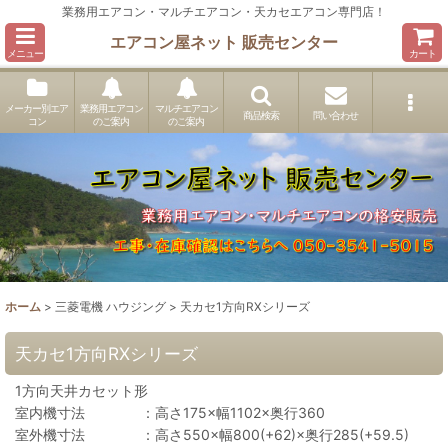
業務用エアコン・マルチエアコン・天カセエアコン専門店！
エアコン屋ネット 販売センター
メニュー
カート
メーカー別エア
業務用エアコン
マルチエアコン
商品検索
問い合わせ
コン
のご案内
のご案内
ホーム
>
三菱電機 ハウジング
>
天カセ1方向RXシリーズ
天カセ1方向RXシリーズ
1方向天井カセット形
室内機寸法 ：高さ175×幅1102×奥行360
室外機寸法 ：高さ550×幅800(+62)×奥行285(+59.5)