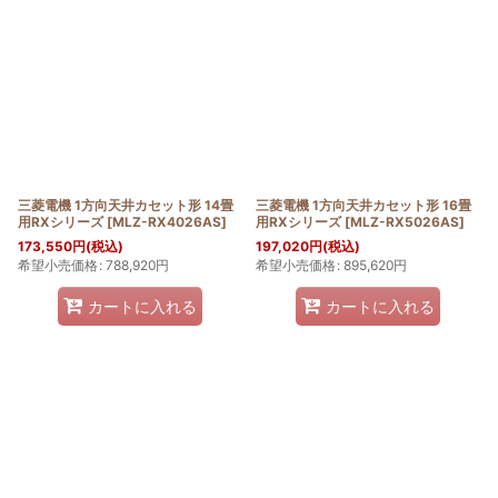
三菱電機 1方向天井カセット形 14畳
三菱電機 1方向天井カセット形 16畳
用RXシリーズ
[
MLZ-RX4026AS
]
用RXシリーズ
[
MLZ-RX5026AS
]
173,550
円
(税込)
197,020
円
(税込)
希望小売価格
:
788,920
円
希望小売価格
:
895,620
円
カートに入れる
カートに入れる