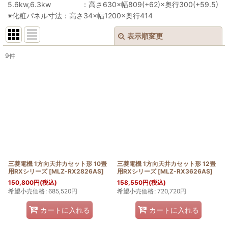
5.6kw,6.3kw ：高さ630×幅809(+62)×奥行300(+59.5)
※化粧パネル寸法：高さ34×幅1200×奥行414
表示順変更
閉じる
9
件
表示数
:
並び順
:
絞り込む
三菱電機 1方向天井カセット形 10畳
三菱電機 1方向天井カセット形 12畳
用RXシリーズ
[
MLZ-RX2826AS
]
用RXシリーズ
[
MLZ-RX3626AS
]
150,800
円
(税込)
158,550
円
(税込)
希望小売価格
:
685,520
円
希望小売価格
:
720,720
円
カートに入れる
カートに入れる