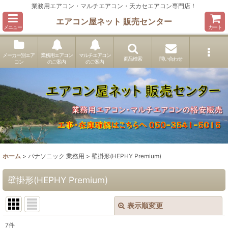
業務用エアコン・マルチエアコン・天カセエアコン専門店！
エアコン屋ネット 販売センター
メニュー
カート
メーカー別エア
業務用エアコン
マルチエアコン
商品検索
問い合わせ
コン
のご案内
のご案内
ホーム
>
パナソニック 業務用
>
壁掛形(HEPHY Premium)
壁掛形(HEPHY Premium)
表示順変更
閉じる
7
件