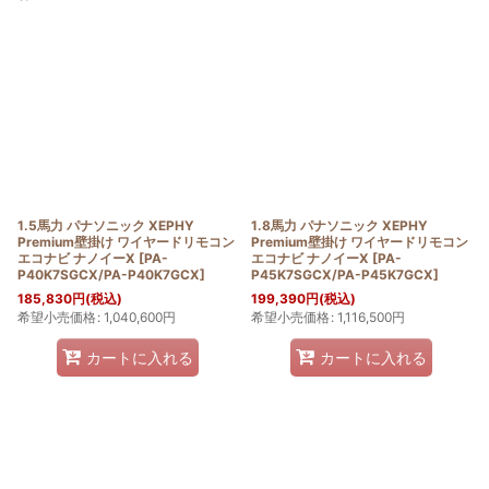
表示数
:
並び順
:
絞り込む
1.5馬力 パナソニック XEPHY
1.8馬力 パナソニック XEPHY
Premium壁掛け ワイヤードリモコン
Premium壁掛け ワイヤードリモコン
エコナビ ナノイーX
[
PA-
エコナビ ナノイーX
[
PA-
P40K7SGCX/PA-P40K7GCX
]
P45K7SGCX/PA-P45K7GCX
]
185,830
円
(税込)
199,390
円
(税込)
希望小売価格
:
1,040,600
円
希望小売価格
:
1,116,500
円
カートに入れる
カートに入れる