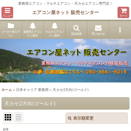
業務用エアコン・マルチエアコン・天カセエアコン専門店！
エアコン屋ネット 販売センター
メニュー
カート
メーカー別エア
業務用エアコン
マルチエアコン
商品検索
問い合わせ
コン
のご案内
のご案内
ホーム
>
日本キャリア 業務用
>
天カセ2方向(ゴールド)
天カセ2方向(ゴールド)
表示順変更
閉じる
9
件