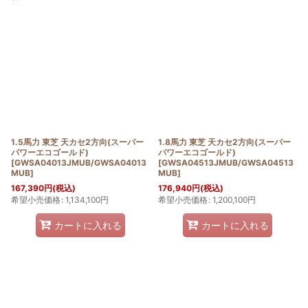
表示数
:
並び順
:
絞り込む
1.5馬力 東芝 天カセ2方向(スーパー
1.8馬力 東芝 天カセ2方向(スーパー
パワーエコゴールド)
パワーエコゴールド)
[
GWSA04013JMUB/GWSA04013
[
GWSA04513JMUB/GWSA04513
MUB
]
MUB
]
167,390
円
(税込)
176,940
円
(税込)
希望小売価格
:
1,134,100
円
希望小売価格
:
1,200,100
円
カートに入れる
カートに入れる