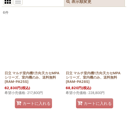
表示順変更
閉じる
6
件
表示数
:
並び順
:
絞り込む
日立 マルチ室内機1方向天カセMPA
日立 マルチ室内機1方向天カセMPA
シリーズ、室内機のみ、送料無料
シリーズ、室内機のみ、送料無料
[
RAM-PA25S
]
[
RAM-PA28S
]
62,830
円
(税込)
68,820
円
(税込)
希望小売価格
:
217,800
円
希望小売価格
:
228,800
円
カートに入れる
カートに入れる