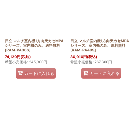
日立 マルチ室内機1方向天カセMPA
日立 マルチ室内機1方向天カセMPA
シリーズ、室内機のみ、送料無料
シリーズ、室内機のみ、送料無料
[
RAM-PA36S
]
[
RAM-PA40S
]
74,120
円
(税込)
80,910
円
(税込)
希望小売価格
:
245,300
円
希望小売価格
:
267,300
円
カートに入れる
カートに入れる