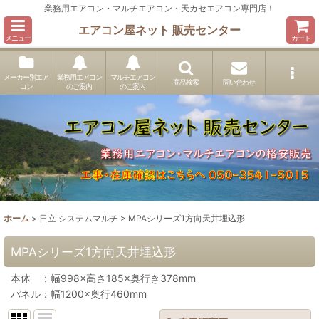
業務用エアコン・マルチエアコン・天カセエアコン専門店！
エアコン屋ネット 販売センター
メニュー
カート
メーカー別エア
業務用エアコン
マルチエアコン
商品検索
問い合わせ
コン
のご案内
のご案内
ホーム
>
日立 システムマルチ
>
MPAシリーズ1方向天井埋込形
MPAシリーズ1方向天井埋込形
本体 ：幅998×高さ185×奥行き378mm
パネル：幅1200×奥行460mm