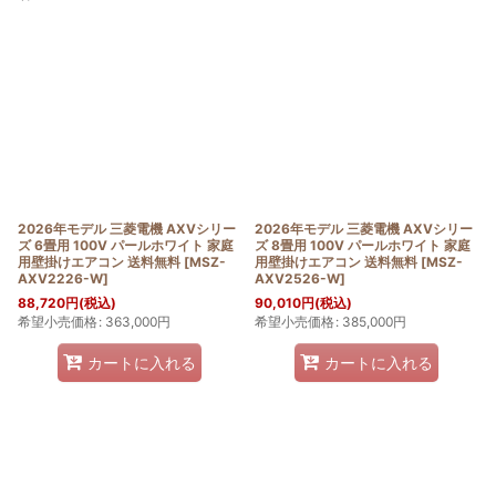
表示数
:
並び順
:
絞り込む
2026年モデル 三菱電機 AXVシリー
2026年モデル 三菱電機 AXVシリー
ズ 6畳用 100V パールホワイト 家庭
ズ 8畳用 100V パールホワイト 家庭
用壁掛けエアコン 送料無料
[
MSZ-
用壁掛けエアコン 送料無料
[
MSZ-
AXV2226-W
]
AXV2526-W
]
88,720
円
(税込)
90,010
円
(税込)
希望小売価格
:
363,000
円
希望小売価格
:
385,000
円
カートに入れる
カートに入れる