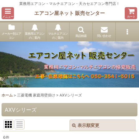
業務用エアコン・マルチエアコン・天カセエアコン専門店！
エアコン屋ネット 販売センター
メニュー
カート
メーカー別エア
業務用エアコン
マルチエアコン
商品検索
問い合わせ
コン
のご案内
のご案内
ホーム
>
三菱電機 家庭用壁掛け
>
AXVシリーズ
AXVシリーズ
表示順変更
閉じる
6
件