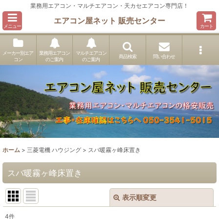
業務用エアコン・マルチエアコン・天カセエアコン専門店！
エアコン屋ネット 販売センター
メニュー
カート
メーカー別エア
業務用エアコン
マルチエアコン
商品検索
問い合わせ
コン
のご案内
のご案内
ホーム
>
三菱電機 ハウジング
>
スバ暖霧ヶ峰床置き
スバ暖霧ヶ峰床置き
表示順変更
閉じる
4
件