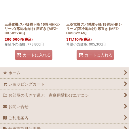
三菱電機 スバ暖霧ヶ峰 16畳用HKシ
三菱電機 スバ暖霧ヶ峰 18畳用HKシ
リーズ(寒冷地向け) 床置き
[
MFZ-
リーズ(寒冷地向け) 床置き
[
MFZ-
HK5022AS
]
HK5622AS
]
266,560
円
(税込)
311,110
円
(税込)
希望小売価格
:
778,800
円
希望小売価格
:
905,300
円
カートに入れる
カートに入れる
ホーム
ショッピングカート
お部屋の広さで選ぶ 家庭用壁掛けエアコン
お問い合せ
ご利用案内
特定商取引法表示