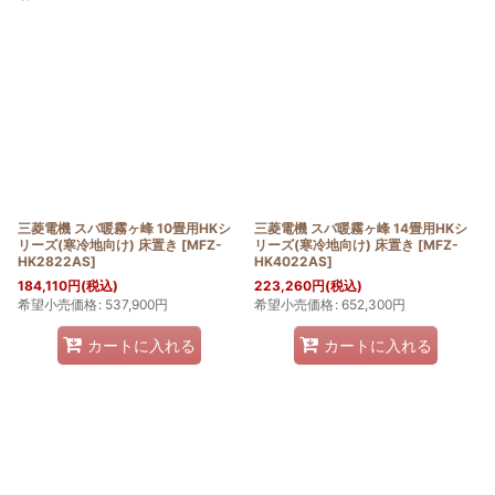
表示数
:
並び順
:
絞り込む
三菱電機 スバ暖霧ヶ峰 10畳用HKシ
三菱電機 スバ暖霧ヶ峰 14畳用HKシ
リーズ(寒冷地向け) 床置き
[
MFZ-
リーズ(寒冷地向け) 床置き
[
MFZ-
HK2822AS
]
HK4022AS
]
184,110
円
(税込)
223,260
円
(税込)
希望小売価格
:
537,900
円
希望小売価格
:
652,300
円
カートに入れる
カートに入れる