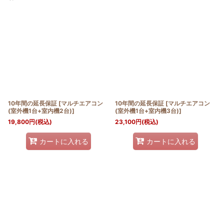
表示数
:
並び順
:
絞り込む
10年間の延長保証
[
マルチエアコン
10年間の延長保証
[
マルチエアコン
(室外機1台+室内機2台)
]
(室外機1台+室内機3台)
]
19,800
円
(税込)
23,100
円
(税込)
カートに入れる
カートに入れる