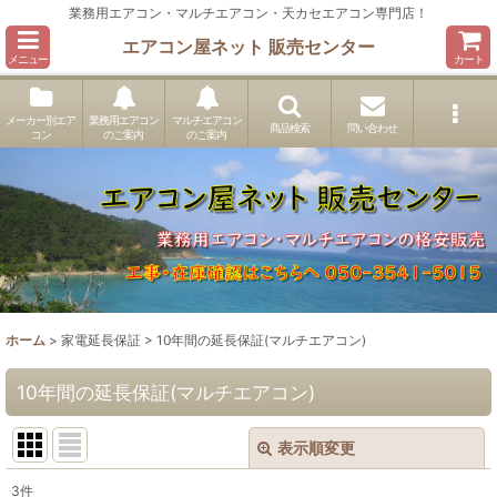
業務用エアコン・マルチエアコン・天カセエアコン専門店！
エアコン屋ネット 販売センター
メニュー
カート
メーカー別エア
業務用エアコン
マルチエアコン
商品検索
問い合わせ
コン
のご案内
のご案内
ホーム
>
家電延長保証
>
10年間の延長保証(マルチエアコン)
10年間の延長保証(マルチエアコン)
表示順変更
閉じる
3
件