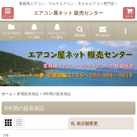
業務用エアコン・マルチエアコン・天カセエアコン専門店！
エアコン屋ネット 販売センター
メニュー
カート
メーカー別エア
業務用エアコン
マルチエアコン
商品検索
問い合わせ
コン
のご案内
のご案内
ホーム
>
家電延長保証
>
8年間の延長保証
8年間の延長保証
表示順変更
閉じる
7
件