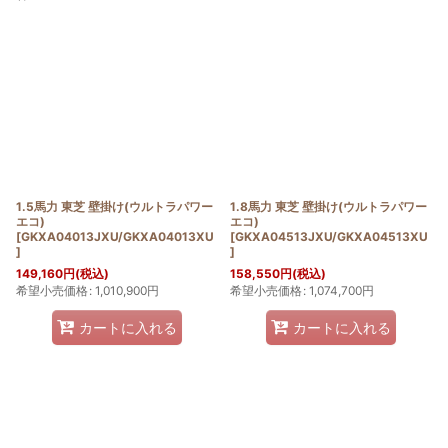
表示数
:
並び順
:
絞り込む
1.5馬力 東芝 壁掛け(ウルトラパワー
1.8馬力 東芝 壁掛け(ウルトラパワー
エコ)
エコ)
[
GKXA04013JXU/GKXA04013XU
[
GKXA04513JXU/GKXA04513XU
]
]
149,160
円
(税込)
158,550
円
(税込)
希望小売価格
:
1,010,900
円
希望小売価格
:
1,074,700
円
カートに入れる
カートに入れる