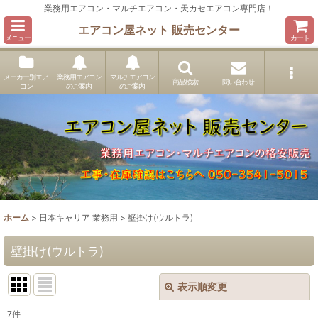
業務用エアコン・マルチエアコン・天カセエアコン専門店！
エアコン屋ネット 販売センター
メニュー
カート
メーカー別エア
業務用エアコン
マルチエアコン
商品検索
問い合わせ
コン
のご案内
のご案内
ホーム
>
日本キャリア 業務用
>
壁掛け(ウルトラ)
壁掛け(ウルトラ)
表示順変更
閉じる
7
件