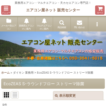
業務用エアコン・マルチエアコン・天カセエアコン専門店！
エアコン屋ネット 販売センター
メニュー
カート
メーカー別エア
業務用エアコン
マルチエアコン
商品検索
問い合わせ
コン
のご案内
のご案内
ホーム
>
ダイキン 業務用
>
EcoZEAS S-ラウンドフロー ストリーマ除菌
EcoZEAS S-ラウンドフロー ストリーマ除菌
表示順変更
閉じる
9
件