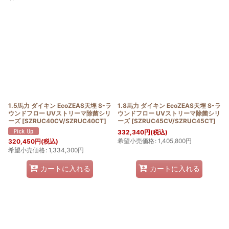
表示数
:
並び順
:
絞り込む
1.5馬力 ダイキン EcoZEAS天埋 S-ラ
1.8馬力 ダイキン EcoZEAS天埋 S-ラ
ウンドフロー UVストリーマ除菌シリ
ウンドフロー UVストリーマ除菌シリ
ーズ
[
SZRUC40CV/SZRUC40CT
]
ーズ
[
SZRUC45CV/SZRUC45CT
]
332,340
円
(税込)
希望小売価格
:
1,405,800
円
320,450
円
(税込)
希望小売価格
:
1,334,300
円
カートに入れる
カートに入れる