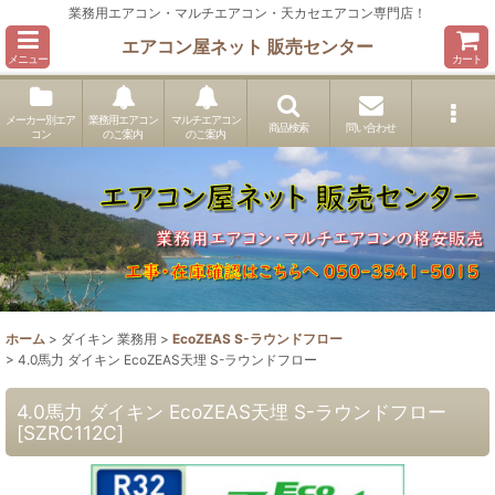
業務用エアコン・マルチエアコン・天カセエアコン専門店！
エアコン屋ネット 販売センター
メニュー
カート
メーカー別エア
業務用エアコン
マルチエアコン
商品検索
問い合わせ
コン
のご案内
のご案内
ホーム
>
ダイキン 業務用
>
EcoZEAS S-ラウンドフロー
>
4.0馬力 ダイキン EcoZEAS天埋 S-ラウンドフロー
4.0馬力 ダイキン EcoZEAS天埋 S-ラウンドフロー
[
SZRC112C
]