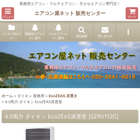
業務用エアコン・マルチエアコン・天カセエアコン専門店！
エアコン屋ネット 販売センター
メニュー
カート
メーカー別エア
業務用エアコン
マルチエアコン
商品検索
問い合わせ
コン
のご案内
のご案内
ホーム
>
ダイキン 業務用
>
EcoZEAS 床置き
>
4.0馬力 ダイキン EcoZEAS床置形
4.0馬力 ダイキン EcoZEAS床置形
[
SZRV112C
]