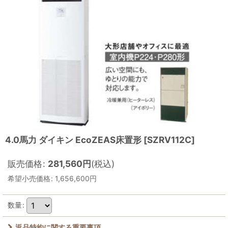
4.0馬力 ダイキン EcoZEAS床置形
[
SZRV112C
]
販売価格
:
281,560
円
(税込)
希望小売価格
:
1,656,600
円
数量
:
返品特約に関する重要事項