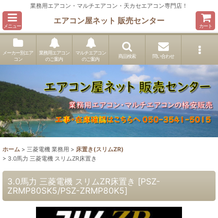
業務用エアコン・マルチエアコン・天カセエアコン専門店！
エアコン屋ネット 販売センター
メニュー
カート
メーカー別エア
業務用エアコン
マルチエアコン
商品検索
問い合わせ
コン
のご案内
のご案内
ホーム
>
三菱電機 業務用
>
床置き(スリムZR)
>
3.0馬力 三菱電機 スリムZR床置き
3.0馬力 三菱電機 スリムZR床置き
[
PSZ-
ZRMP80SK5/PSZ-ZRMP80K5
]