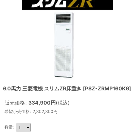
6.0馬力 三菱電機 スリムZR床置き
[
PSZ-ZRMP160K6
]
販売価格
:
334,900
円
(税込)
希望小売価格
:
2,302,300
円
数量
: