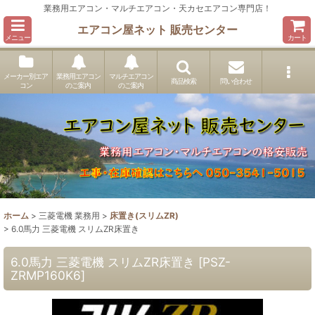
業務用エアコン・マルチエアコン・天カセエアコン専門店！
エアコン屋ネット 販売センター
メニュー
カート
メーカー別エア
業務用エアコン
マルチエアコン
商品検索
問い合わせ
コン
のご案内
のご案内
ホーム
>
三菱電機 業務用
>
床置き(スリムZR)
>
6.0馬力 三菱電機 スリムZR床置き
6.0馬力 三菱電機 スリムZR床置き
[
PSZ-
ZRMP160K6
]